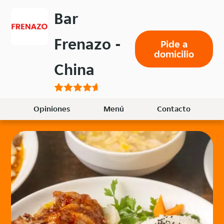
Volver
Bar
al
menú
Frenazo -
Pide a
principal
domicilio
China
Opiniones
Menú
Contacto